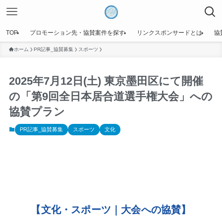
TOP
プロモーション先・協賛案件を探す
リンクスポンサードとは
協
ホーム
PR記事_協賛募集
スポーツ
2025年7月12日(土) 東京墨田区にて開催
の「第9回全日本居合道選手権大会」への
協賛プラン
PR記事_協賛募集
スポーツ
文化
【文化・スポーツ｜大会への協賛】