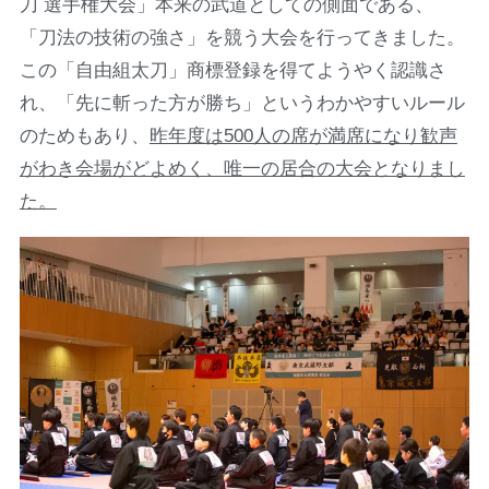
刀 選手権大会」本来の武道としての側面である、
「刀法の技術の強さ」を競う大会を行ってきました。
この「自由組太刀」商標登録を得てようやく認識さ
れ、「先に斬った方が勝ち」というわかやすいルール
のためもあり、
昨年度は500人の席が満席になり歓声
がわき会場がどよめく、唯一の居合の大会となりまし
た。