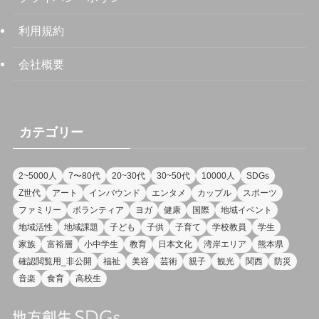
利用規約
会社概要
カテゴリー
2~5000人
7〜80代
20~30代
30~50代
10000人
SDGs
Z世代
アート
インバウンド
エンタメ
カップル
スポーツ
ファミリー
ボランティア
ヨガ
健康
国際
地域イベント
地域活性
地域課題
子ども
子供
子育て
学校教員
学生
家族
富裕層
小中学生
教育
日本文化
湾岸エリア
熊本県
確認閲覧用_非公開
福祉
美容
芸術
親子
観光
関西
防災
音楽
食育
高校生