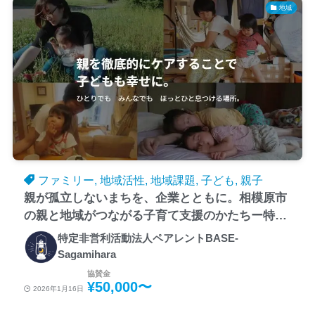
地域
ファミリー, 地域活性, 地域課題, 子ども, 親子
親が孤立しないまちを、企業とともに。相模原市
の親と地域がつながる子育て支援のかたちー特定
非営利活動法人ペアレントBASEースポンサー募
特定非営利活動法人ペアレントBASE-
集
Sagamihara
協賛金
¥50,000〜
2026年1月16日