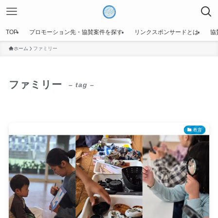
TOP
プロモーション先・協賛案件を探す
リンクスポンサードとは
協
ホーム
ファミリー
ファミリー
– tag –
教育