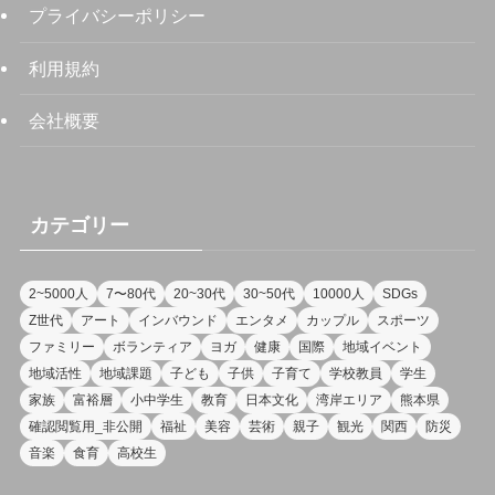
プライバシーポリシー
利用規約
会社概要
カテゴリー
2~5000人
7〜80代
20~30代
30~50代
10000人
SDGs
Z世代
アート
インバウンド
エンタメ
カップル
スポーツ
ファミリー
ボランティア
ヨガ
健康
国際
地域イベント
地域活性
地域課題
子ども
子供
子育て
学校教員
学生
家族
富裕層
小中学生
教育
日本文化
湾岸エリア
熊本県
確認閲覧用_非公開
福祉
美容
芸術
親子
観光
関西
防災
音楽
食育
高校生