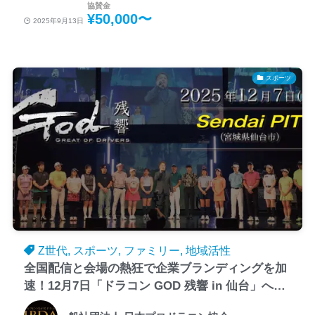
協賛金
¥50,000〜
2025年9月13日
スポーツ
Z世代, スポーツ, ファミリー, 地域活性
全国配信と会場の熱狂で企業ブランディングを加
速！12月7日「ドラコン GOD 残響 in 仙台」への
協賛