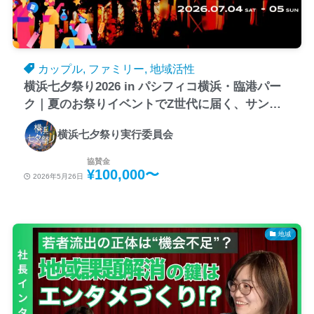
カップル, ファミリー, 地域活性
横浜七夕祭り2026 in パシフィコ横浜・臨港パー
ク｜夏のお祭りイベントでZ世代に届く、サンプ
リング＆体験型プロモーションへのスポンサー募
横浜七夕祭り実行委員会
集
協賛金
¥100,000〜
2026年5月26日
地域