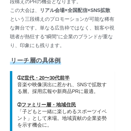
段構えのPRの機会となります。
この大会は、
リアル会場×全国配信×SNS拡散
という三段構えのプロモーションが可能な稀有
な舞台です。単なる広告枠ではなく、観客や視
聴者が熱狂する“瞬間”に企業のブランドが重な
り、印象にも残ります。
リーチ層の具体例
➀
Z世代・20〜30代前半
音楽や映像演出に惹かれ、SNSで拡散す
る層。採用広報や新商品PRに最適。
➁
ファミリー層・地域住民
「子どもと一緒に楽しめるスポーツイベ
ント」として来場。地域貢献の企業姿勢
を示す機会に。