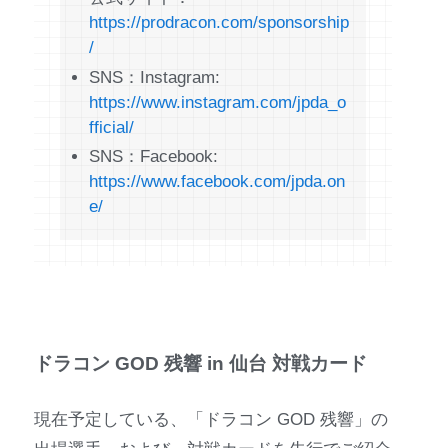
https://prodracon.com/sponsorship
/
SNS：Instagram:
https://www.instagram.com/jpda_o
fficial/
SNS：Facebook:
https://www.facebook.com/jpda.on
e/
ドラコン GOD 残響 in 仙台 対戦カード
現在予定している、「ドラコン GOD 残響」の