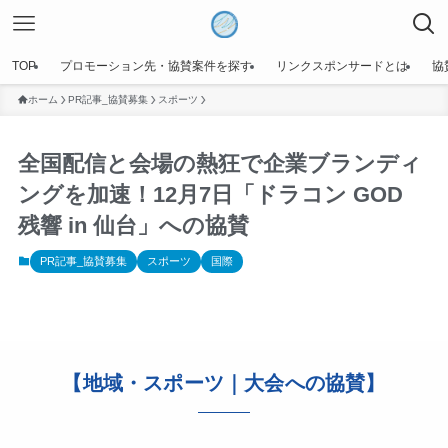
TOP
プロモーション先・協賛案件を探す
リンクスポンサードとは
協
ホーム
PR記事_協賛募集
スポーツ
全国配信と会場の熱狂で企業ブランディ
ングを加速！12月7日「ドラコン GOD
残響 in 仙台」への協賛
PR記事_協賛募集
スポーツ
国際
【地域・スポーツ｜大会への協賛】