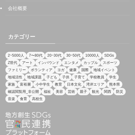
会社概要
カテゴリー
2~5000人
7〜80代
20~30代
30~50代
10000人
SDGs
Z世代
アート
インバウンド
エンタメ
カップル
スポーツ
ファミリー
ボランティア
ヨガ
健康
国際
地域イベント
地域活性
地域課題
子ども
子供
子育て
学校教員
学生
家族
富裕層
小中学生
教育
日本文化
湾岸エリア
熊本県
確認閲覧用_非公開
福祉
美容
芸術
親子
観光
関西
防災
音楽
食育
高校生